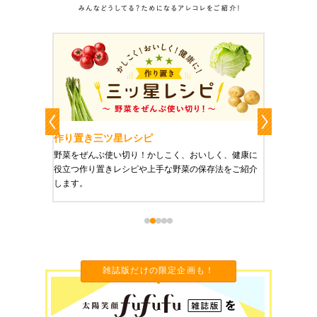
作り置き三ツ星レシピ
作り置
りやすい
野菜をぜんぶ使い切り！かしこく、おいしく、健康に
栄養豊富
役立つ作り置きレシピや上手な野菜の保存法をご紹介
ご紹介し
します。
雑誌版だけの限定企画も！