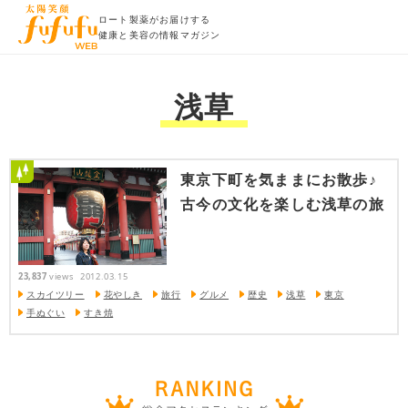
ロート製薬がお届けする
健康と美容の情報マガジン
浅草
東京下町を気ままにお散歩♪
古今の文化を楽しむ浅草の旅
23,837
views
2012.03.15
スカイツリー
花やしき
旅行
グルメ
歴史
浅草
東京
手ぬぐい
すき焼