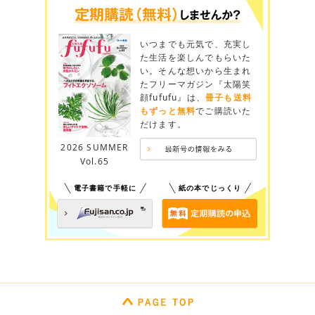
いつまでも元気で、充実し
た生活を楽しんでもらいた
い。そんな想いから生まれ
たフリーマガジン『太陽笑
顔fufufu』は、
冊子も送料
もずっと無料
でご購読いた
だけます。
2026 SUMMER
Vol.65
電子書籍で手軽に
紙の本でじっくり