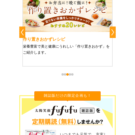
作り置きおかずレシピ
魔法の
、健康に
栄養豊富で美と健康にうれしい「作り置きおかず」を
たった1
をご紹介
ご紹介します。
に未来を
雑誌版だけの限定企画も！
いつまでも元気で、充実し