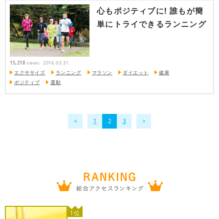
心もポジティブに! 誰もが簡
単にトライできるランニング
15,218
views
2016.03.31
エクササイズ
ランニング
マラソン
ダイエット
健康
ポジティブ
運動
1
2
3
1位