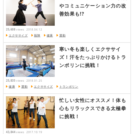
やコミュニケーション力の改
善効果も!?
25,608
views
2018.04.12
エクササイズ
殺陣
健康
運動
寒い冬も楽しくエクササイ
ズ！汗をたっぷりかけるトラ
ンポリンに挑戦！
25,835
views
2018.01.25
健康
運動
エクササイズ
トランポリン
忙しい女性にオススメ！体も
心もリラックスできる太極拳
に挑戦！
43,844
views
2017.10.19