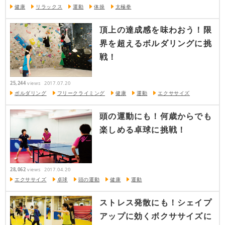
健康
リラックス
運動
体操
太極拳
頂上の達成感を味わおう！限
界を超えるボルダリングに挑
戦！
25,244
views
2017.07.20
ボルダリング
フリークライミング
健康
運動
エクササイズ
頭の運動にも！何歳からでも
楽しめる卓球に挑戦！
28,062
views
2017.04.20
エクササイズ
卓球
頭の運動
健康
運動
ストレス発散にも！シェイプ
アップに効くボクササイズに