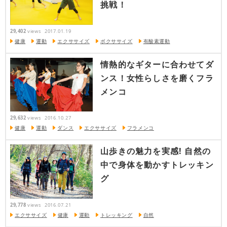
挑戦！
29,402
views
2017.01.19
健康
運動
エクササイズ
ボクササイズ
有酸素運動
情熱的なギターに合わせてダ
ンス！女性らしさを磨くフラ
メンコ
29,632
views
2016.10.27
健康
運動
ダンス
エクササイズ
フラメンコ
山歩きの魅力を実感! 自然の
中で身体を動かすトレッキン
グ
29,778
views
2016.07.21
エクササイズ
健康
運動
トレッキング
自然