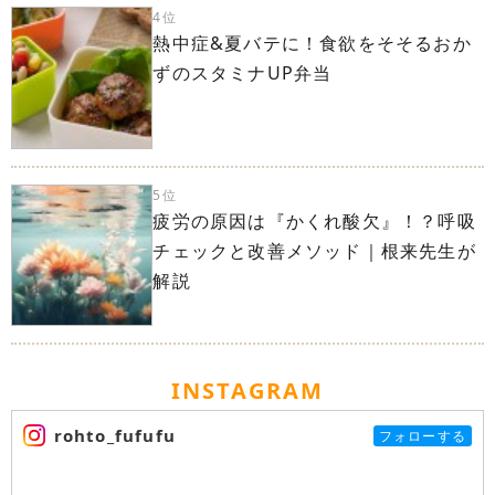
4位
熱中症&夏バテに！食欲をそそるおか
ずのスタミナUP弁当
5位
疲労の原因は『かくれ酸欠』！？呼吸
チェックと改善メソッド｜根来先生が
解説
INSTAGRAM
rohto_fufufu
フォローする