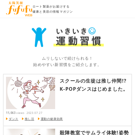
ロート製薬がお届けする
健康と美容の情報マガジン
ムリしないで続けられる！
始めやすい新習慣をご紹介します。
スクールの生徒は推し仲間!?
K-POPダンスはじめました。
11,063
views
2023.07.27
ダンス
推し活
運動の健康効果
殺陣教室でサムライ体験!姿勢