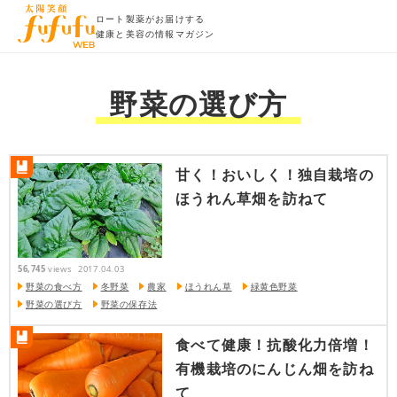
ロート製薬がお届けする
健康と美容の情報マガジン
野菜の選び方
甘く！おいしく！独自栽培の
ほうれん草畑を訪ねて
56,745
views
2017.04.03
野菜の食べ方
冬野菜
農家
ほうれん草
緑黄色野菜
野菜の選び方
野菜の保存法
食べて健康！抗酸化力倍増！
有機栽培のにんじん畑を訪ね
て