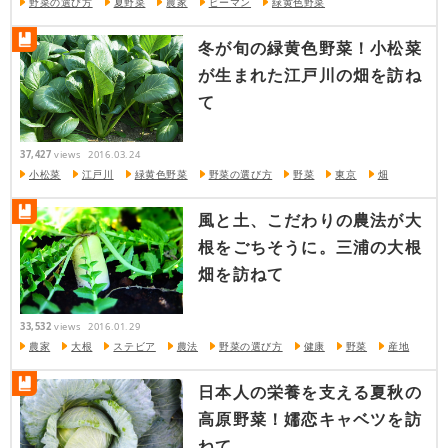
野菜の選び方
夏野菜
農家
ピーマン
緑黄色野菜
冬が旬の緑黄色野菜！小松菜
が生まれた江戸川の畑を訪ね
て
37,427
views
2016.03.24
小松菜
江戸川
緑黄色野菜
野菜の選び方
野菜
東京
畑
風と土、こだわりの農法が大
根をごちそうに。三浦の大根
畑を訪ねて
33,532
views
2016.01.29
農家
大根
ステビア
農法
野菜の選び方
健康
野菜
産地
日本人の栄養を支える夏秋の
高原野菜！嬬恋キャベツを訪
ねて