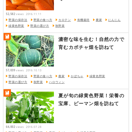
52,582
views
2016.11.11
野菜の保存法
野菜の食べ方
カロテン
有機栽培
農家
にんじん
緑黄色野菜
野菜の選び方
秋野菜
濃密な味を生む！自然の力で
育むカボチャ畑を訪ねて
57,039
views
2016.10.13
野菜の保存法
野菜の食べ方
農家
かぼちゃ
緑黄色野菜
野菜の選び方
秋野菜
ハロウィン
夏が旬の緑黄色野菜！栄養の
宝庫、ピーマン畑を訪ねて
64,002
views
2016.07.28