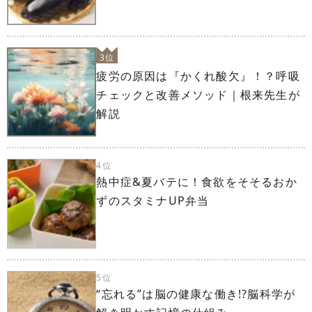
3位
疲労の原因は『かくれ酸欠』！？呼吸
チェックと改善メソッド｜根来先生が
解説
4位
熱中症&夏バテに！食欲をそそるおか
ずのスタミナUP弁当
5位
“忘れる”は脳の健康な働き!?脳科学が