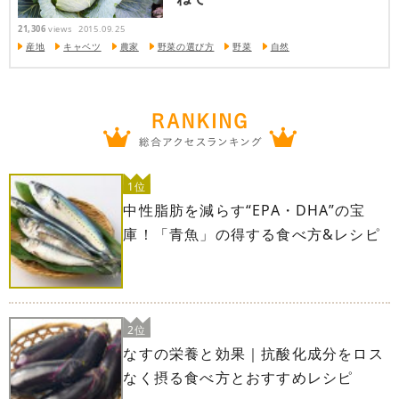
21,306
views
2015.09.25
産地
キャベツ
農家
野菜の選び方
野菜
自然
1位
中性脂肪を減らす“EPA・DHA”の宝
庫！「青魚」の得する食べ方&レシピ
2位
なすの栄養と効果｜抗酸化成分をロス
なく摂る食べ方とおすすめレシピ