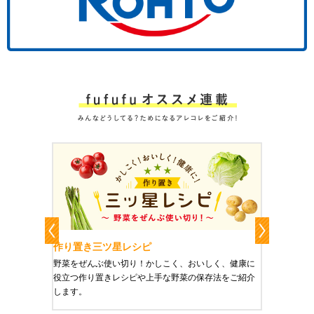
作り置き三ツ星レシピ
作り置
りやすい
野菜をぜんぶ使い切り！かしこく、おいしく、健康に
栄養豊富
役立つ作り置きレシピや上手な野菜の保存法をご紹介
ご紹介し
します。