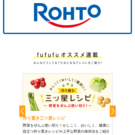
作り置き三ツ星レシピ
作り置
りやすい
野菜をぜんぶ使い切り！かしこく、おいしく、健康に
栄養豊富
役立つ作り置きレシピや上手な野菜の保存法をご紹介
ご紹介し