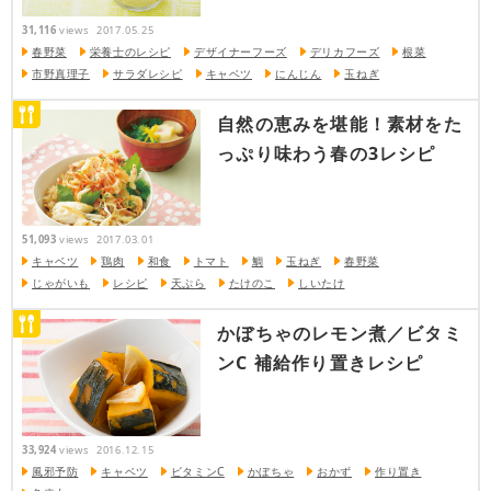
31,116
views
2017.05.25
春野菜
栄養士のレシピ
デザイナーフーズ
デリカフーズ
根菜
市野真理子
サラダレシピ
キャベツ
にんじん
玉ねぎ
自然の恵みを堪能！素材をた
っぷり味わう春の3レシピ
51,093
views
2017.03.01
キャベツ
鶏肉
和食
トマト
鯛
玉ねぎ
春野菜
じゃがいも
レシピ
天ぷら
たけのこ
しいたけ
かぼちゃのレモン煮／ビタミ
ンC 補給作り置きレシピ
33,924
views
2016.12.15
風邪予防
キャベツ
ビタミンC
かぼちゃ
おかず
作り置き