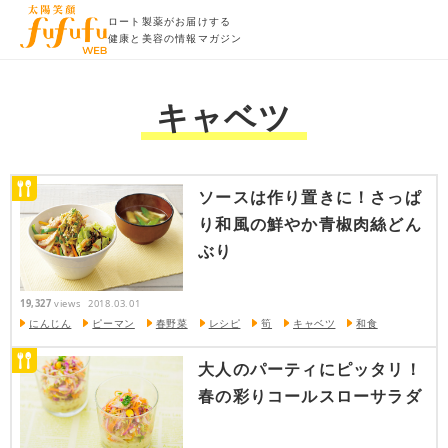
ロート製薬がお届けする
健康と美容の情報マガジン
キャベツ
ソースは作り置きに！さっぱ
り和風の鮮やか青椒肉絲どん
ぶり
19,327
views
2018.03.01
にんじん
ピーマン
春野菜
レシピ
筍
キャベツ
和食
大人のパーティにピッタリ！
春の彩りコールスローサラダ