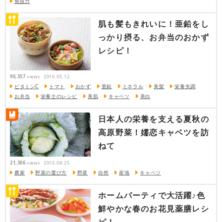
免疫力
肌も髪もきれいに！亜鉛をし
っかり摂る、お弁当のおかず
レシピ！
90,357
views
2016.05.12
ビタミンC
トマト
おかず
亜鉛
ミネラル
美髪
栄養失調
お弁当
栄養士のレシピ
美肌
キャベツ
美白
日本人の栄養を支える夏秋の
高原野菜！嬬恋キャベツを訪
ねて
21,306
views
2015.09.25
農家
野菜の選び方
野菜
自然
産地
キャベツ
ホームパーティで大活躍♪色
鮮やかな春のお花見薬膳レシ