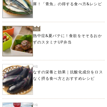
庫！「青魚」の得する食べ方&レシピ
3位
熱中症&夏バテに！食欲をそそるおか
ずのスタミナUP弁当
4位
なすの栄養と効果｜抗酸化成分をロス
なく摂る食べ方とおすすめレシピ
5位