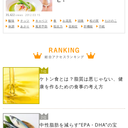
ピ！
35,622
views
2012.03.15
酸味
ナッツ
キャベツ
春
お花見
頭痛
松の実
たけのこ
体調
あさり
風邪予防
抵抗力
花粉症
肝機能
不眠
1位
ケトン食とは？脂質は悪じゃない、健
康を作るための食事の考え方
2位
中性脂肪を減らす“EPA・DHA”の宝