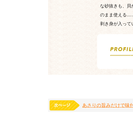
な砂抜きも、貝
のまま使える……
剥き身が入って
あさりの旨みだけで味付