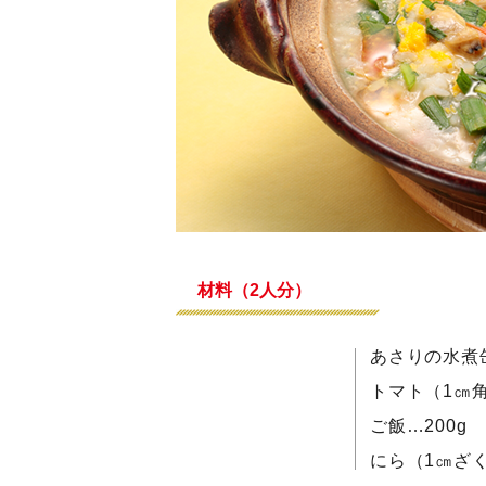
材料（2人分）
あさりの水煮
トマト（1㎝角
ご飯…200g
にら（1㎝ざく