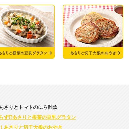
あさりとトマトのにら雑炊
ず!?
あさりと根菜の豆乳グラタン
！
あさりと切干大根のおやき