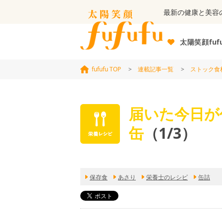
最新の健康と美容
太陽笑顔fuf
fufufu TOP
>
連載記事一覧
>
ストック食
届いた今日が
缶
（1/3）
保存食
あさり
栄養士のレシピ
缶詰