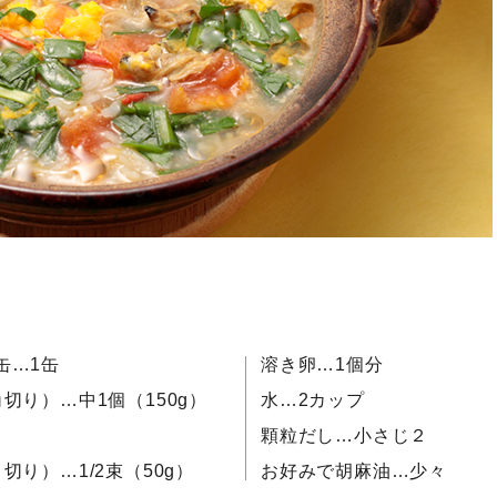
缶…1缶
溶き卵…1個分
切り）…中1個（150g）
水…2カップ
顆粒だし…小さじ２
切り）…1/2束（50g）
お好みで胡麻油…少々