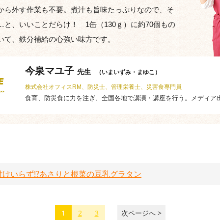
から外す作業も不要。煮汁も旨味たっぷりなので、そ
と、いいことだらけ！ 1缶（130ｇ）に約70個もの
いて、鉄分補給の心強い味方です。
今泉マユ子
先生
（いまいずみ・まゆこ）
株式会社オフィスRM、防災士、管理栄養士、災害食専門員
食育、防災食に力を注ぎ、全国各地で講演・講座を行う。メディア
けいらず!?
あさりと根菜の豆乳グラタン
1
2
3
次ページへ >