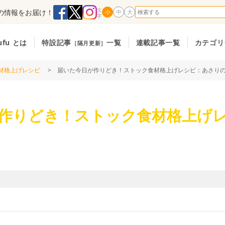
の情報をお届け！
小
中
大
ufu とは
特設記事
一覧
連載記事一覧
カテゴリ
［隔月更新］
材格上げレシピ
> 届いた今日が作りどき！ストック食材格上げレシピ：あさり
作りどき！ストック食材格上げ