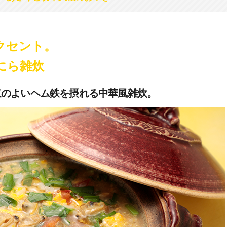
クセント。
にら雑炊
収のよいヘム鉄を摂れる中華風雑炊。