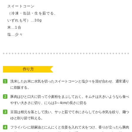
スイートコーン
（冷凍・缶詰・生を茹でる、
いずれも可）…30g
米…1合
塩…少々
作り方
洗米したお米に水気を切ったスイートコーンと塩少々を混ぜ合わせ、通常通り
に炊飯する。
豚肉はひと口大に切って小麦粉をまぶしておく。キムチは大きいようなら食べ
やすい大きさに切り、にらは3～4cmの長さに切る
豆苗は根元を落として洗い、サッと茹でて水にさらしてから水気を絞り、麺つ
ゆと削り節で和える。
フライパンに胡麻油とにんにくと生姜を入れて火をつけ、香りが立ったら豚肉