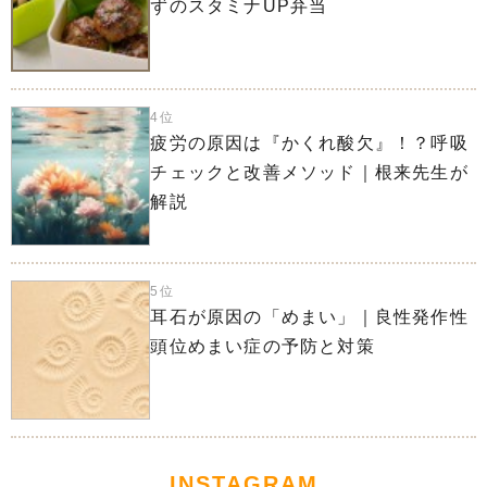
ずのスタミナUP弁当
4位
疲労の原因は『かくれ酸欠』！？呼吸
チェックと改善メソッド｜根来先生が
解説
5位
耳石が原因の「めまい」｜良性発作性
頭位めまい症の予防と対策
INSTAGRAM