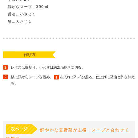
鶏がらスープ…300ml
醤油…小さじ１
酢…大さじ１
作り方
レタスは細切り、小ねぎは約2cm長さに切る。
鍋に鶏がらスープを温め、
を入れて2～3分煮る。仕上げに醤油と酢を加え
る。
鮮やかな夏野菜が主役！スープと合わせて