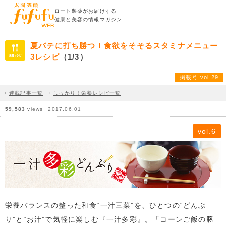
ロート製薬がお届けする
健康と美容の情報マガジン
夏バテに打ち勝つ！食欲をそそるスタミナメニュー
3レシピ
（1/3）
掲載号 vol.29
連載記事一覧
しっかり！栄養レシピ一覧
59,583
views
2017.06.01
vol.6
栄養バランスの整った和食“一汁三菜”を、ひとつの“どんぶ
り”と“お汁”で気軽に楽しむ『一汁多彩』。「コーンご飯の豚