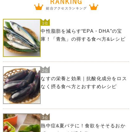
1位
中性脂肪を減らす“EPA・DHA”の宝
庫！「青魚」の得する食べ方&レシピ
2位
なすの栄養と効果｜抗酸化成分をロス
なく摂る食べ方とおすすめレシピ
3位
熱中症&夏バテに！食欲をそそるおか