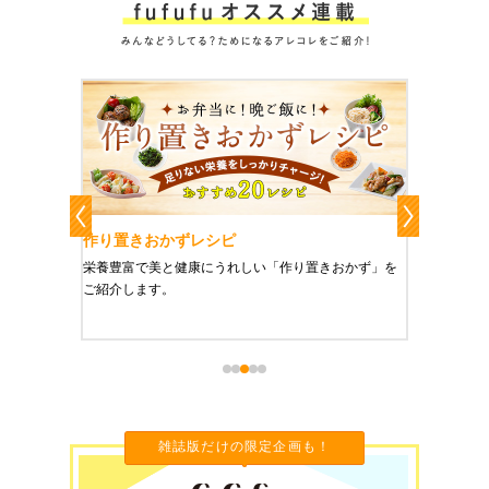
作り置きおかずレシピ
魔法の
、健康に
栄養豊富で美と健康にうれしい「作り置きおかず」を
たった1
をご紹介
ご紹介します。
に未来を
雑誌版だけの限定企画も！