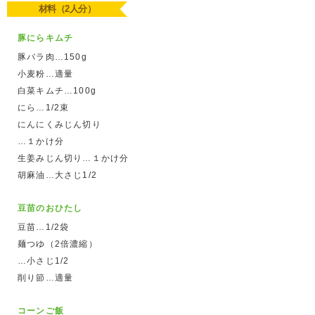
材料（2人分）
豚にらキムチ
豚バラ肉…150g
小麦粉…適量
白菜キムチ…100g
にら…1/2束
にんにくみじん切り
…１かけ分
生姜みじん切り…１かけ分
胡麻油…大さじ1/2
豆苗のおひたし
豆苗…1/2袋
麺つゆ（2倍濃縮）
…小さじ1/2
削り節…適量
コーンご飯