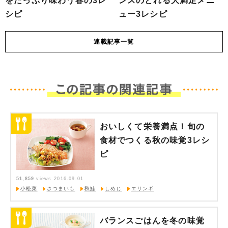
をたっぷり味わう春の3レ
ンスのとれる大満足メニ
シピ
ュー3レシピ
連載
記事一覧
おいしくて栄養満点！旬の
食材でつくる秋の味覚3レシ
ピ
51,859
views
2016.09.01
小松菜
さつまいも
秋鮭
しめじ
エリンギ
バランスごはんを冬の味覚