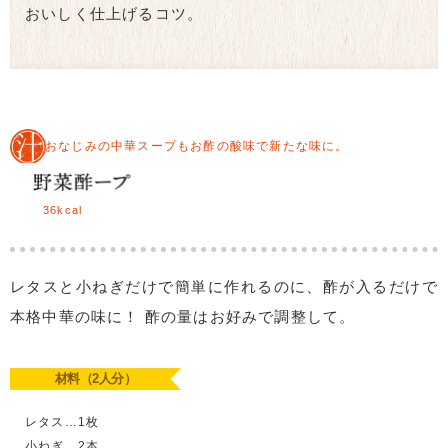
おいしく仕上げるコツ。
おなじみの中華スープもお酢の酸味で新たな味に。
36kcal
レタスと小ねぎだけで簡単に作れるのに、酢が入るだけで
本格中華の味に！ 酢の量はお好みで調整して。
材料（2人分）
レタス…1枚
小ねぎ…2本