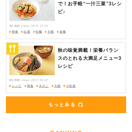
で！お手軽“一汁三菜”3レシ
ピ♪
32,840
views
2015.12.01
和食
白菜
牡蠣
大根
栄養
秋の味覚満載！栄養バラン
スのとれる大満足メニュー3
レシピ
63,938
views
2017.09.07
レシピ
和食
きのこ
大根
小松菜