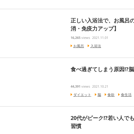
正しい入浴法で、お風呂
消・免疫力アップ】
16,265
views
2021.11.01
お風呂
入浴法
食べ過ぎてしまう原因!?
44,391
views
2021.10.21
ダイエット
脳
食欲
食生活
20代がピーク!?若い人
習慣