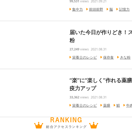
99,531
views
2021.09.21
集中力
前頭前野
脳
記憶力
届いた今日が作りどき！
粉
27,249
views
2021.08.31
栄養士のレシピ
保存食
きな粉
“楽”に“楽しく”作れる薬
疫力アップ
33,362
views
2021.08.31
栄養士のレシピ
薬膳
鯖
牛