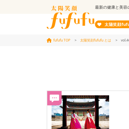
最新の健康と美容
太陽笑顔fuf
fufufu TOP
>
太陽笑顔fufufu とは
> vol.4