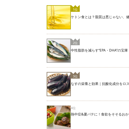
1位
ケトン食とは？脂質は悪じゃない、
2位
中性脂肪を減らす“EPA・DHA”の
3位
なすの栄養と効果｜抗酸化成分をロ
4位
熱中症&夏バテに！食欲をそそるおか