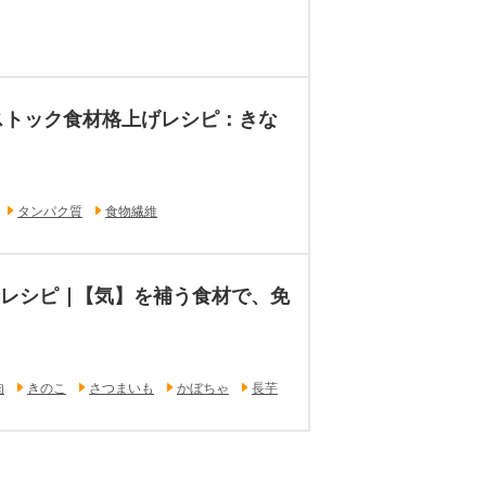
ストック食材格上げレシピ：きな
タンパク質
食物繊維
膳レシピ |【気】を補う食材で、免
肉
きのこ
さつまいも
かぼちゃ
長芋