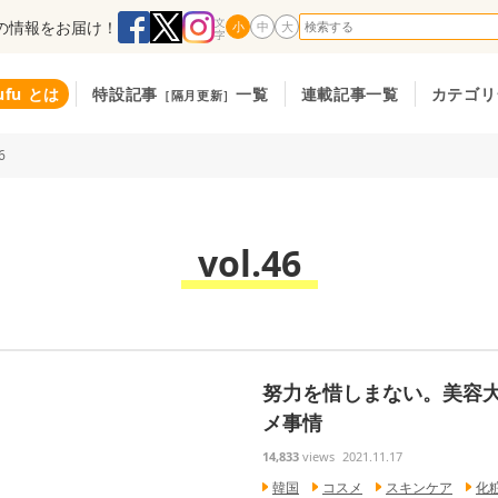
の情報をお届け！
小
中
大
ufu とは
特設記事
一覧
連載記事一覧
カテゴリ
［隔月更新］
6
vol.46
努力を惜しまない。美容
メ事情
14,833
views
2021.11.17
韓国
コスメ
スキンケア
化