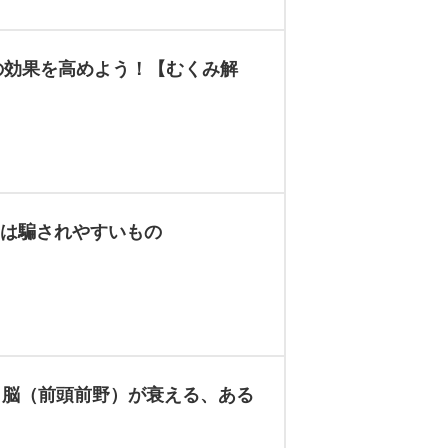
の効果を高めよう！【むくみ解
脳は騙されやすいもの
でも脳（前頭前野）が衰える、ある