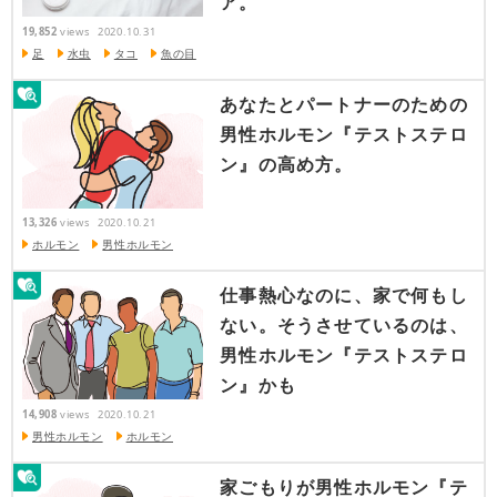
ア。
19,852
views
2020.10.31
足
水虫
タコ
魚の目
あなたとパートナーのための
男性ホルモン『テストステロ
ン』の高め方。
13,326
views
2020.10.21
ホルモン
男性ホルモン
仕事熱心なのに、家で何もし
ない。そうさせているのは、
男性ホルモン『テストステロ
ン』かも
14,908
views
2020.10.21
男性ホルモン
ホルモン
家ごもりが男性ホルモン『テ