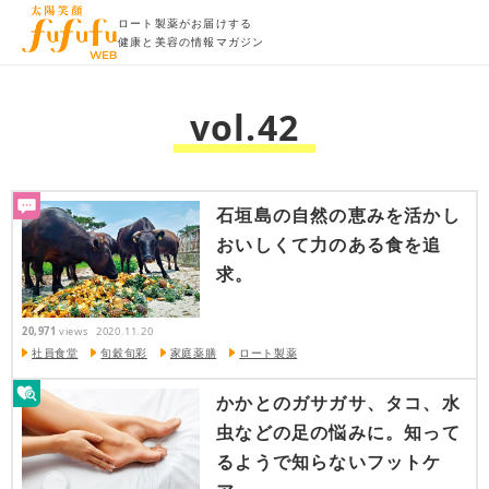
ロート製薬がお届けする
健康と美容の情報マガジン
vol.42
石垣島の自然の恵みを活かし
おいしくて力のある食を追
求。
20,971
views
2020.11.20
社員食堂
旬穀旬彩
家庭薬膳
ロート製薬
かかとのガサガサ、タコ、水
虫などの足の悩みに。知って
るようで知らないフットケ