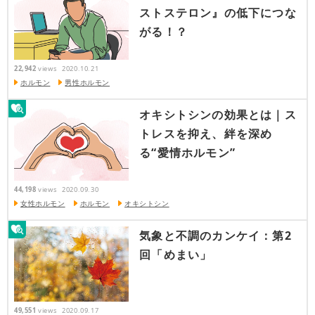
ストステロン』の低下につな
がる！？
22,942
views
2020.10.21
ホルモン
男性ホルモン
オキシトシンの効果とは｜ス
トレスを抑え、絆を深め
る“愛情ホルモン”
44,198
views
2020.09.30
女性ホルモン
ホルモン
オキシトシン
気象と不調のカンケイ：第2
回「めまい」
49,551
views
2020.09.17