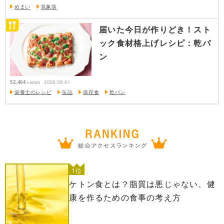
めまい
気象病
届いた今日が作りどき！スト
ック食材格上げレシピ：乾パ
ン
52,464
views
2020.09.01
栄養士のレシピ
缶詰
保存食
乾パン
1位
ケトン食とは？脂質は悪じゃない、健
康を作るための食事の考え方