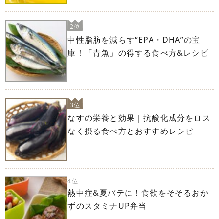
2位
中性脂肪を減らす“EPA・DHA”の宝
庫！「青魚」の得する食べ方&レシピ
3位
なすの栄養と効果｜抗酸化成分をロス
なく摂る食べ方とおすすめレシピ
4位
熱中症&夏バテに！食欲をそそるおか
ずのスタミナUP弁当