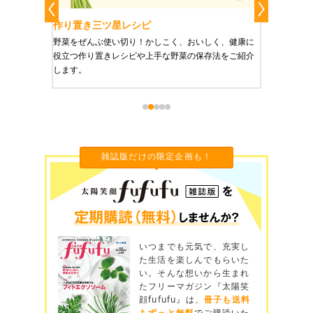
作り置き三ツ星レシピ
作り置
りやすい
野菜をぜんぶ使い切り！かしこく、おいしく、健康に
栄養豊富
役立つ作り置きレシピや上手な野菜の保存法をご紹介
ご紹介し
します。
雑誌版だけの限定企画も！
いつまでも元気で、充実し
た生活を楽しんでもらいた
い。そんな想いから生まれ
たフリーマガジン『太陽笑
顔fufufu』は、
冊子も送料
もずっと無料
でご購読いた