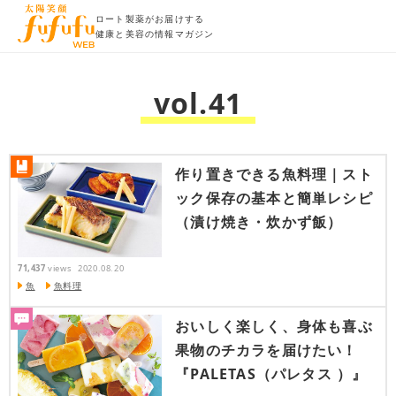
ロート製薬がお届けする
健康と美容の情報マガジン
vol.41
作り置きできる魚料理｜スト
ック保存の基本と簡単レシピ
（漬け焼き・炊かず飯）
71,437
views
2020.08.20
魚
魚料理
おいしく楽しく、身体も喜ぶ
果物のチカラを届けたい！
『PALETAS（パレタス ）』