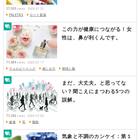
27,520
views
2020.07.22
PALETAS
ロート製薬
この力が健康につながる！女
性は、鼻が利くんです。
71,689
views
2020.07.17
ウェルビーイング
感じる力
感情と脳
まだ、大丈夫。と思ってな
い？聞こえにまつわる5つの
誤解。
77,246
views
2020.07.03
健康
耳
難聴
気象と不調のカンケイ：第１