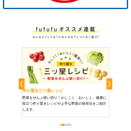
作り置き三ツ星レシピ
作り置
りやすい
野菜をぜんぶ使い切り！かしこく、おいしく、健康に
栄養豊富
役立つ作り置きレシピや上手な野菜の保存法をご紹介
ご紹介し
します。