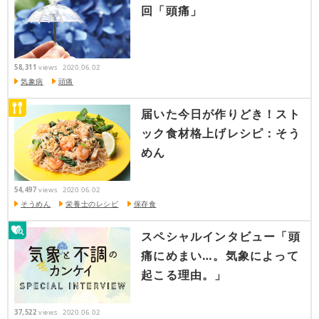
回「頭痛」
58,311
views
2020.06.02
気象病
頭痛
届いた今日が作りどき！スト
ック食材格上げレシピ：そう
めん
54,497
views
2020.06.02
そうめん
栄養士のレシピ
保存食
スペシャルインタビュー「頭
痛にめまい…。気象によって
起こる理由。」
37,522
views
2020.06.02