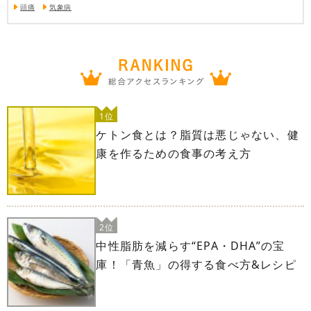
頭痛
気象病
1位
ケトン食とは？脂質は悪じゃない、健
康を作るための食事の考え方
2位
中性脂肪を減らす“EPA・DHA”の宝
庫！「青魚」の得する食べ方&レシピ