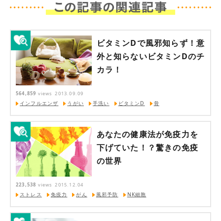
ビタミンDで風邪知らず！意
外と知らないビタミンDのチ
カラ！
564,859
views
2013.09.09
インフルエンザ
うがい
手洗い
ビタミンD
骨
あなたの健康法が免疫力を
下げていた！？驚きの免疫
の世界
223,538
views
2015.12.04
ストレス
免疫力
がん
風邪予防
NK細胞