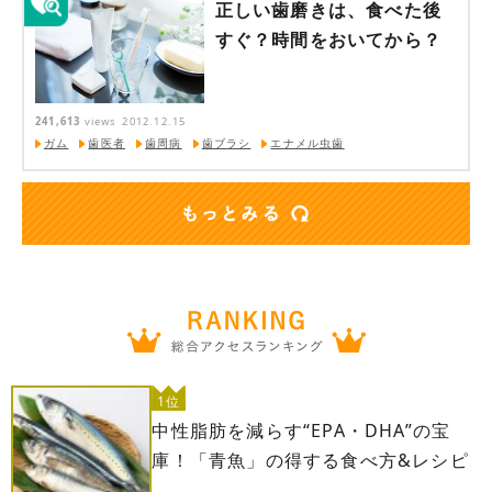
正しい歯磨きは、食べた後
すぐ？時間をおいてから？
241,613
views
2012.12.15
ガム
歯医者
歯周病
歯ブラシ
エナメル虫歯
1位
中性脂肪を減らす“EPA・DHA”の宝
庫！「青魚」の得する食べ方&レシピ