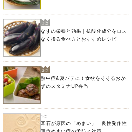
2位
なすの栄養と効果｜抗酸化成分をロス
なく摂る食べ方とおすすめレシピ
3位
熱中症&夏バテに！食欲をそそるおか
ずのスタミナUP弁当
4位
耳石が原因の「めまい」｜良性発作性
頭位めまい症の予防と対策