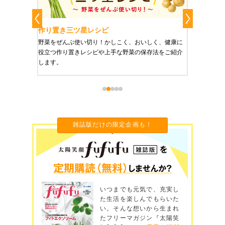
作り置きおかずレシピ
魔法の
、健康に
栄養豊富で美と健康にうれしい「作り置きおかず」を
たった1
をご紹介
ご紹介します。
に未来を
雑誌版だけの限定企画も！
いつまでも元気で、充実し
た生活を楽しんでもらいた
い。そんな想いから生まれ
たフリーマガジン『太陽笑