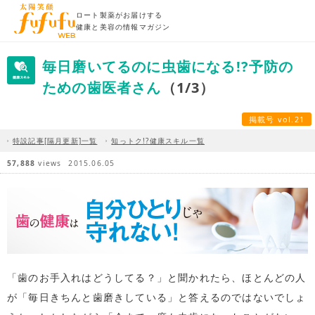
ロート製薬がお届けする
健康と美容の情報マガジン
毎日磨いてるのに虫歯になる!?予防の
ための歯医者さん
（1/3）
掲載号 vol.21
特設記事[隔月更新]一覧
知っトク!?健康スキル一覧
57,888
views
2015.06.05
「歯のお手入れはどうしてる？」と聞かれたら、ほとんどの人
が「毎日きちんと歯磨きしている」と答えるのではないでしょ