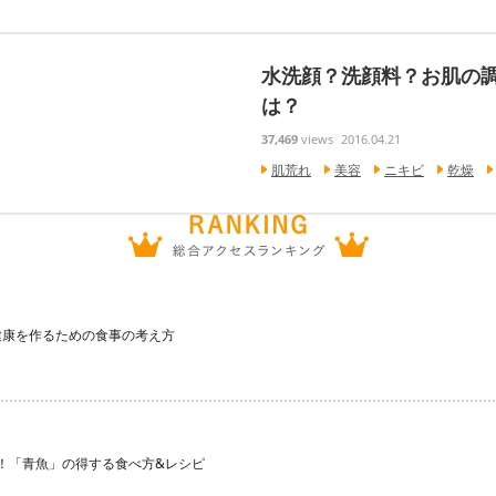
水洗顔？洗顔料？お肌の
は？
37,469
views
2016.04.21
肌荒れ
美容
ニキビ
乾燥
健康を作るための食事の考え方
宝庫！「青魚」の得する食べ方&レシピ