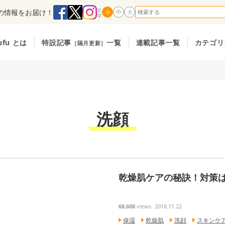
の情報をお届け！
小
中
大
ufu とは
特設記事
一覧
連載記事一覧
カテゴリ
［隔月更新］
洗顔
乾燥肌ケアの秘訣！対策
68,608
views
2018.11.22
保湿
乾燥肌
洗顔
スキンケ