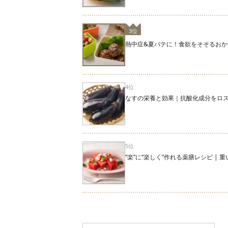
3位
熱中症&夏バテに！食欲をそそるおか
4位
なすの栄養と効果｜抗酸化成分をロ
5位
“楽”に“楽しく”作れる薬膳レシピ |