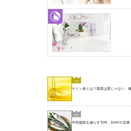
1位
ケトン食とは？脂質は悪じゃない、
2位
中性脂肪を減らす“EPA・DHA”の