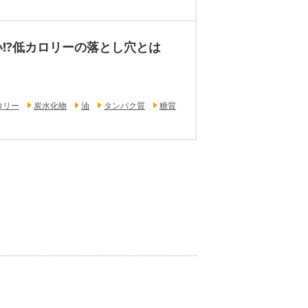
!?低カロリーの落とし穴とは
ロリー
炭水化物
油
タンパク質
糖質