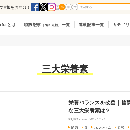
の情報をお届け！
小
中
大
ufu とは
特設記事
一覧
連載記事一覧
カテゴリ
［隔月更新］
三大栄養素
栄養バランスを改善 | 
な三大栄養素は？
93,387
views
2018.12.27
筋肉
骨
カルシウム
姿勢