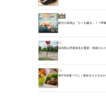
3位
疲労の原因は『かくれ酸欠』！？呼
4位
緑内障は早期発見が重要〈簡易セル
5位
熱中症&夏バテに！食欲をそそるおか