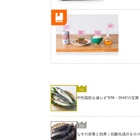
1位
中性脂肪を減らす“EPA・DHA”の
2位
なすの栄養と効果｜抗酸化成分をロ