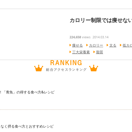
カロリー制限では痩せない
224,658
views
2014.03.14
痩せる
カロリー
太る
低カ
三大栄養素
脂質
宝庫！「青魚」の得する食べ方&レシピ
スなく摂る食べ方とおすすめレシピ