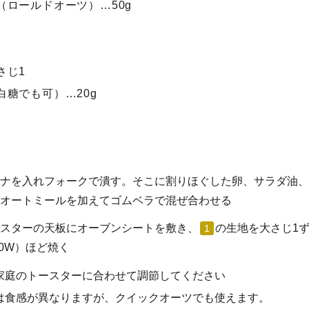
（ロールドオーツ）…50g
さじ1
白糖でも可）…20g
ナを入れフォークで潰す。そこに割りほぐした卵、サラダ油、
オートミールを加えてゴムベラで混ぜ合わせる
スターの天板にオーブンシートを敷き、
の生地を大さじ1ず
1
50W）ほど焼く
家庭のトースターに合わせて調節してください
は食感が異なりますが、クイックオーツでも使えます。