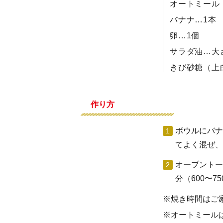
オートミール
バナナ…1本
卵…1個
サラダ油…大
きび砂糖（上
作り方
ボウルにバナ
てよく混ぜ、
オーブントー
分（600〜7
※焼き時間はご
※オートミール