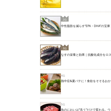
2位
中性脂肪を減らす“EPA・DHA”の
3位
なすの栄養と効果｜抗酸化成分をロ
4位
熱中症&夏バテに！食欲をそそるおか
5位
魚のにおいは“洗う”だけで変わる。