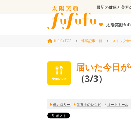
最新の健康と美容
太陽笑顔fuf
fufufu TOP
>
連載記事一覧
>
ストック食
届いた今日が
（3/3）
低カロリー
栄養士のレシピ
オートミール