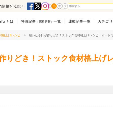
の情報をお届け！
小
中
大
ufu とは
特設記事
一覧
連載記事一覧
カテゴリ
［隔月更新］
材格上げレシピ
> 届いた今日が作りどき！ストック食材格上げレシピ：オート
作りどき！ストック食材格上げ