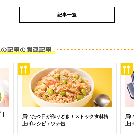
記事一覧
ピ｜
届いた今日が作りどき！ストック食材格
届
上げレシピ：ツナ缶
上