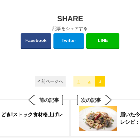
SHARE
記事をシェアする
Facebook
Twitter
LINE
< 前ページへ
1
2
3
前の記事
次の記事
どき!ストック食材格上げレ
届いた今
レシピ：