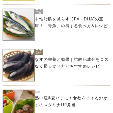
2位
中性脂肪を減らす“EPA・DHA”の宝
庫！「青魚」の得する食べ方&レシピ
3位
なすの栄養と効果｜抗酸化成分をロス
なく摂る食べ方とおすすめレシピ
4位
熱中症&夏バテに！食欲をそそるおか
ずのスタミナUP弁当