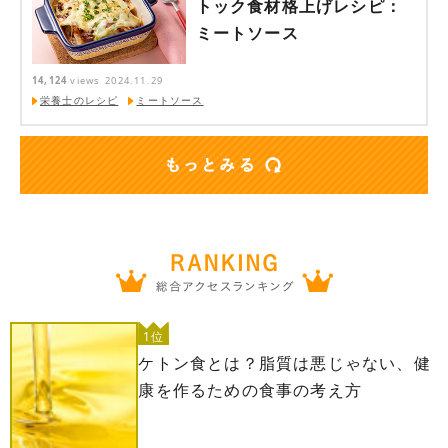
トック食材格上げレシピ：
ミートソース
14,124
views
2024.11.29
栄養士のレシピ
ミートソース
1位
ケトン食とは？脂質は悪じゃない、健
康を作るための食事の考え方