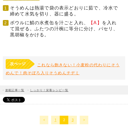
そうめんは熱湯で袋の表示どおりに茹で、冷水で
締めて水気を切り、器に盛る。
ボウルに鯖の水煮缶を汁ごと入れ、
【A】
を入れ
て混ぜる。ふたつの汁椀に等分に分け、パセリ、
黒胡椒をかける。
これなら飽きない！小麦粉の代わりにそう
めんで！
肉そぼろ入りそうめんチヂミ
連載記事一覧
しっかり！栄養レシピ一覧
1
2
3