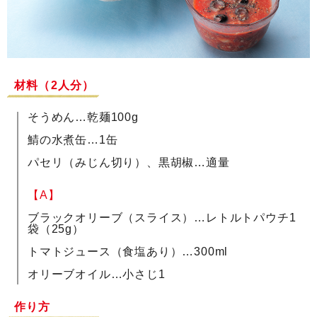
材料（2人分）
そうめん…乾麺100g
鯖の水煮缶…1缶
パセリ（みじん切り）、黒胡椒…適量
【A】
ブラックオリーブ（スライス）…レトルトパウチ1
袋（25g）
トマトジュース（食塩あり）…300ml
オリーブオイル…小さじ1
作り方