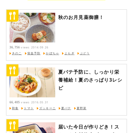
秋のお月見薬御膳！
36,756
views
2014.09.26
きのこ
貧血予防
かぼちゃ
よもぎ
ぶどう
夏バテ予防に、しっかり栄
養補給！夏のさっぱり3レシ
ピ
66,405
views
2016.05.31
和食
トマト
ズッキーニ
夏バテ
夏野菜
届いた今日が作りどき！ス