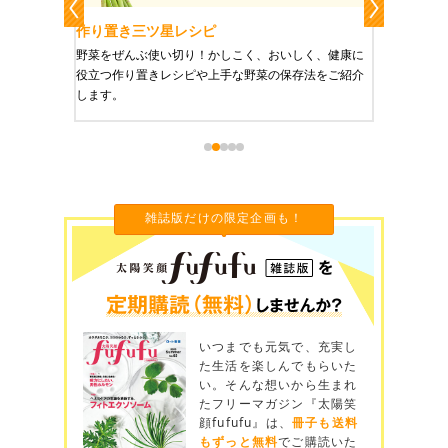
レシピ
作り置きおかずレシピ
り！かしこく、おいしく、健康に
栄養豊富で美と健康にうれしい「作り置き
ピや上手な野菜の保存法をご紹介
ご紹介します。
雑誌版だけの限定企画も！
いつまでも元気で、充実し
た生活を楽しんでもらいた
い。そんな想いから生まれ
たフリーマガジン『太陽笑
顔fufufu』は、
冊子も送料
もずっと無料
でご購読いた