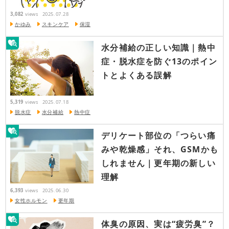
3,082
views
2025.07.28
かゆみ
スキンケア
保湿
水分補給の正しい知識｜熱中
症・脱水症を防ぐ13のポイン
トとよくある誤解
5,319
views
2025.07.18
脱水症
水分補給
熱中症
デリケート部位の「つらい痛
みや乾燥感」それ、GSMかも
しれません｜更年期の新しい
理解
6,393
views
2025.06.30
女性ホルモン
更年期
体臭の原因、実は“疲労臭”？