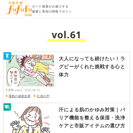
ロート製薬がお届けする
健康と美容の情報マガジン
vol.61
大人になっても続けたい！ラ
グビーがくれた挑戦する心と
体力
1,076
views
2025.08.20
運動の健康効果
社員の声
汗による肌のかゆみ対策｜バ
リア機能を整える保湿・洗浄
ケアと市販アイテムの選び方