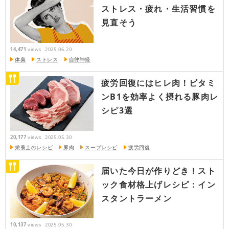
ストレス・疲れ・生活習慣を
見直そう
14,471
views
2025.06.20
体臭
ストレス
自律神経
疲労回復にはヒレ肉！ビタミ
ンB1を効率よく摂れる豚肉レ
シピ3選
20,177
views
2025.05.30
栄養士のレシピ
豚肉
スープレシピ
疲労回復
届いた今日が作りどき！スト
ック食材格上げレシピ：イン
スタントラーメン
10,137
views
2025.05.30