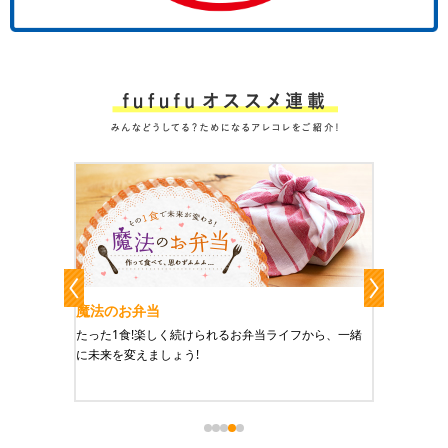
魔法のお弁当
野菜の
かず」を
たった1食!楽しく続けられるお弁当ライフから、一緒
野菜が育
に未来を変えましょう!
の愛情が