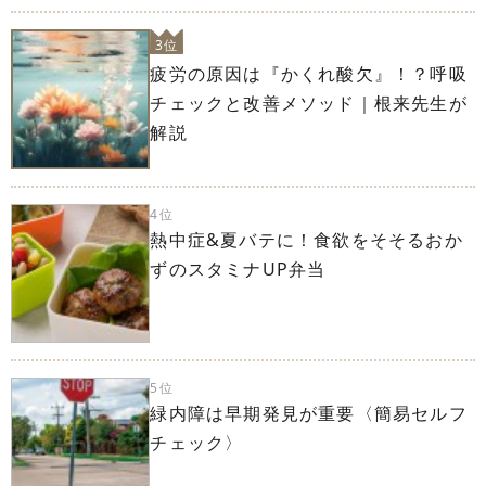
3位
疲労の原因は『かくれ酸欠』！？呼吸
チェックと改善メソッド｜根来先生が
解説
4位
熱中症&夏バテに！食欲をそそるおか
ずのスタミナUP弁当
5位
緑内障は早期発見が重要〈簡易セルフ
チェック〉