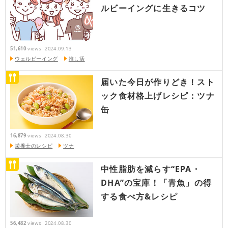
ルビーイングに生きるコツ
51,610
views
2024.09.13
ウェルビーイング
推し活
届いた今日が作りどき！スト
ック食材格上げレシピ：ツナ
缶
16,879
views
2024.08.30
栄養士のレシピ
ツナ
中性脂肪を減らす“EPA・
DHA”の宝庫！「青魚」の得
する食べ方&レシピ
56,482
views
2024.08.30