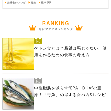
栄養士のレシピ
青魚
肥満予防
1位
ケトン食とは？脂質は悪じゃない、健
康を作るための食事の考え方
2位
中性脂肪を減らす“EPA・DHA”の宝
庫！「青魚」の得する食べ方&レシピ