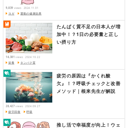
9,839
views
2024.11.01
ヨガ
運動の健康効果
たんぱく質不足の日本人が増
加中！？1日の必要量と正し
い摂り方
14,381
views
2024.10.22
栄養
タンパク質
疲労の原因は『かくれ酸
欠』！？呼吸チェックと改善
メソッド｜根来先生が解説
28,427
views
2024.09.27
疲労回復
呼吸
推し活で幸福度が向上！ウェ