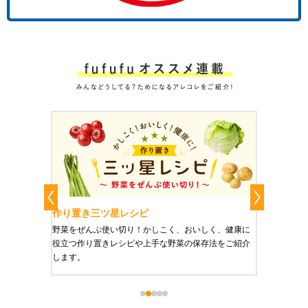
作り置き三ツ星レシピ
作り置
りやすい
野菜をぜんぶ使い切り！かしこく、おいしく、健康に
栄養豊富
役立つ作り置きレシピや上手な野菜の保存法をご紹介
ご紹介し
します。