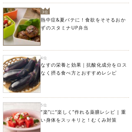
3位
熱中症&夏バテに！食欲をそそるおか
ずのスタミナUP弁当
4位
なすの栄養と効果｜抗酸化成分をロス
なく摂る食べ方とおすすめレシピ
5位
“楽”に“楽しく”作れる薬膳レシピ | 重
い身体をスッキリと！むくみ対策