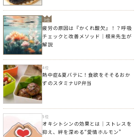
3位
疲労の原因は『かくれ酸欠』！？呼吸
チェックと改善メソッド｜根来先生が
解説
4位
熱中症&夏バテに！食欲をそそるおか
ずのスタミナUP弁当
5位
オキシトシンの効果とは｜ストレスを
抑え、絆を深める“愛情ホルモン”