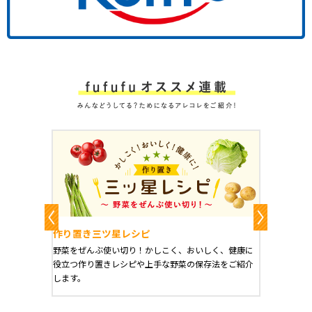
作り置きおかずレシピ
魔法の
、健康に
栄養豊富で美と健康にうれしい「作り置きおかず」を
たった1
をご紹介
ご紹介します。
に未来を