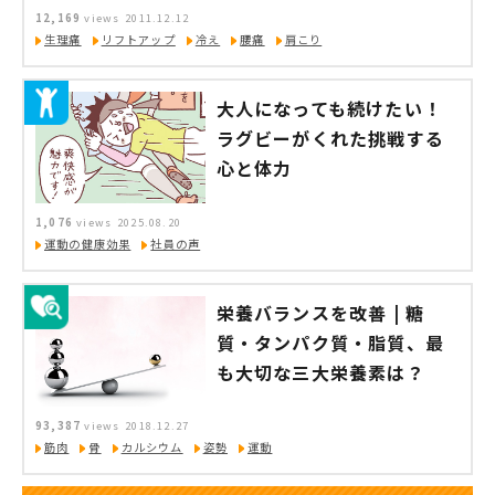
12,169
views
2011.12.12
生理痛
リフトアップ
冷え
腰痛
肩こり
大人になっても続けたい！
ラグビーがくれた挑戦する
心と体力
1,076
views
2025.08.20
運動の健康効果
社員の声
栄養バランスを改善 | 糖
質・タンパク質・脂質、最
も大切な三大栄養素は？
93,387
views
2018.12.27
筋肉
骨
カルシウム
姿勢
運動