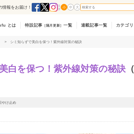
の情報をお届け！
小
中
大
ufu とは
特設記事
一覧
連載記事一覧
カテゴリ
［隔月更新］
> シミ知らずで美白を保つ！紫外線対策の秘訣
美白を保つ！紫外線対策の秘訣
（
日やけ止め