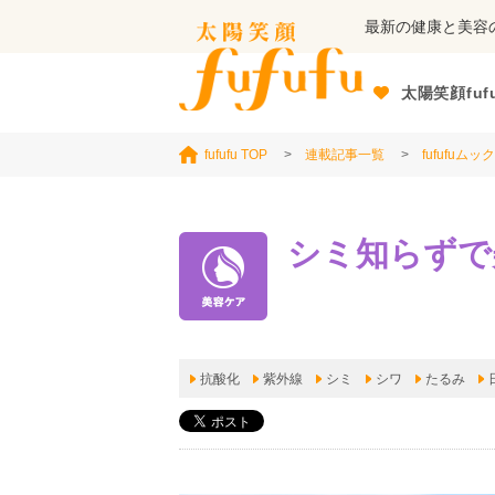
最新の健康と美容
太陽笑顔fuf
fufufu TOP
>
連載記事一覧
>
fufufuムック
シミ知らずで
抗酸化
紫外線
シミ
シワ
たるみ