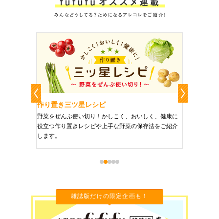
レシピ
作り置きおかずレシピ
り！かしこく、おいしく、健康に
栄養豊富で美と健康にうれしい「作り置き
ピや上手な野菜の保存法をご紹介
ご紹介します。
雑誌版だけの限定企画も！