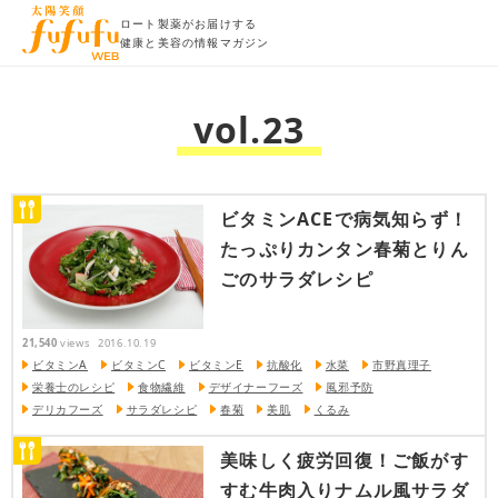
ロート製薬がお届けする
健康と美容の情報マガジン
vol.23
ビタミンACEで病気知らず！
たっぷりカンタン春菊とりん
ごのサラダレシピ
21,540
views
2016.10.19
ビタミンA
ビタミンC
ビタミンE
抗酸化
水菜
市野真理子
栄養士のレシピ
食物繊維
デザイナーフーズ
風邪予防
デリカフーズ
サラダレシピ
春菊
美肌
くるみ
美味しく疲労回復！ご飯がす
すむ牛肉入りナムル風サラダ