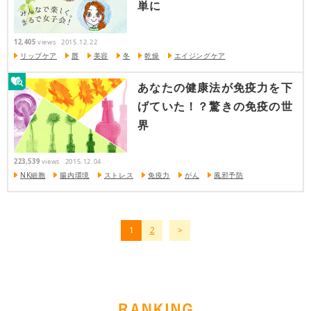
単に
12,405
views
2015.12.22
リップケア
唇
美容
冬
乾燥
エイジングケア
あなたの健康法が免疫力を下
げていた！？驚きの免疫の世
界
223,539
views
2015.12.04
NK細胞
腸内環境
ストレス
免疫力
がん
風邪予防
1
2