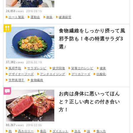
24,858
views
2016.09.15
ロート製薬
運動会
体操
健康経営
食物繊維をしっかり摂って風
邪予防も！冬の特選サラダ3
選♪
37,382
views
2016.02.19
風邪予防
サラダレシピ
疲労回復
栄養士のレシピ
健康
デザイナーフーズ
アンチエイジング
デリカフーズ
抗酸化
市野真理子
食物繊維
お肉は身体に悪いってほん
と？正しい肉との付き合い
方！
80,267
views
2016.02.05
肉
高カロリー
食品
ダイエット
太る
油
食べ方