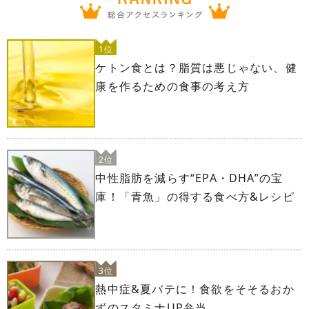
1位
ケトン食とは？脂質は悪じゃない、健
康を作るための食事の考え方
2位
中性脂肪を減らす“EPA・DHA”の宝
庫！「青魚」の得する食べ方&レシピ
3位
熱中症&夏バテに！食欲をそそるおか
ずのスタミナUP弁当