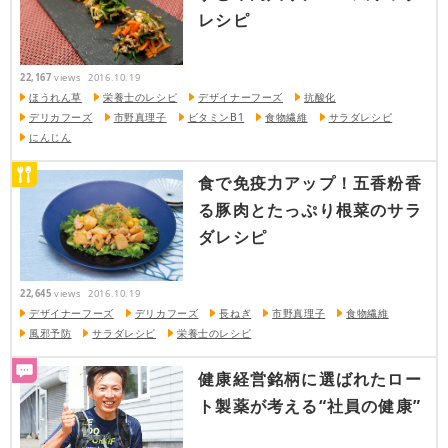
レシピ
22,167
views
2016.10.19
ほうれん草
栄養士のレシピ
デザイナーフーズ
抗酸化
デリカフーズ
市野真理子
ビタミンB1
食物繊維
サラダレシピ
にんじん
食で免疫力アップ！五香粉香
る豚肉とたっぷり根菜のサラ
ダレシピ
22,645
views
2016.10.19
デザイナーフーズ
デリカフーズ
長ねぎ
市野真理子
食物繊維
風邪予防
サラダレシピ
栄養士のレシピ
健康経営銘柄に選ばれたロー
ト製薬が考える“社員の健康”