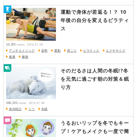
運動で身体が若返る！？ 10
年後の自分を変えるピラティ
ス
20,385
views
2016.01.08
アンチエイジング
姿勢
運動
肩こり
ピラティス
エクササイズ
健康
腰痛
そのだるさは人間の冬眠!?冬
を元気に過ごす朝の対策＆眠
り方
486,302
views
2016.01.08
体内時計
うつ
冬眠
うるおいリップを冬でもキー
プ！ケアもメイクも一度で簡