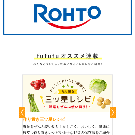
作り置き三ツ星レシピ
作り置
りやすい
野菜をぜんぶ使い切り！かしこく、おいしく、健康に
栄養豊富
役立つ作り置きレシピや上手な野菜の保存法をご紹介
ご紹介し