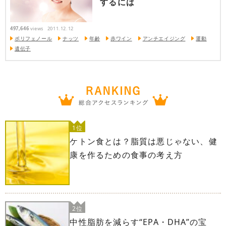
するには
497,646
views
2011.12.12
ポリフェノール
ナッツ
年齢
赤ワイン
アンチエイジング
運動
遺伝子
1位
ケトン食とは？脂質は悪じゃない、健
康を作るための食事の考え方
2位
中性脂肪を減らす“EPA・DHA”の宝