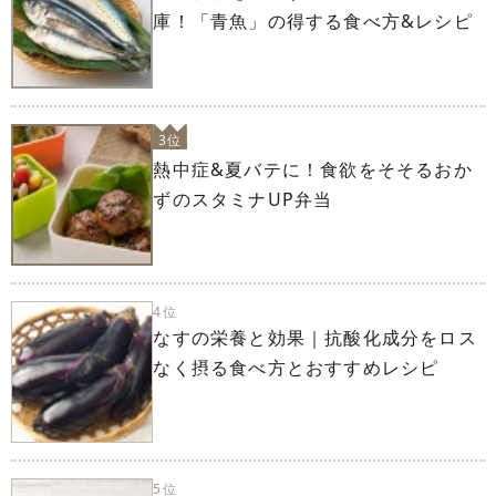
庫！「青魚」の得する食べ方&レシピ
3位
熱中症&夏バテに！食欲をそそるおか
ずのスタミナUP弁当
4位
なすの栄養と効果｜抗酸化成分をロス
なく摂る食べ方とおすすめレシピ
5位