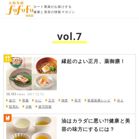
ロート製薬がお届けする
健康と美容の情報マガジン
vol.7
縁起のよい正月、薬御膳！
38,183
views
2011.12.12
血行
胃腸
かに
正月
雑煮
長芋
家庭薬膳レシピ
冷え
肌荒れ
大根
疲労回復
油はカラダに悪い?!健康と美
容の味方にするには？