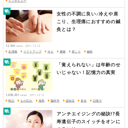
インタビュー
女性の不調に良い♪冷えや肩
こり、生理痛におすすめの鍼
灸とは？
12,169
views
2011.12.12
生理痛
リフトアップ
冷え
腰痛
肩こり
鍼灸
「覚えられない」は年齢のせ
いじゃない！記憶力の真実
1,838,201
views
2011.12.12
暗記
もの忘れ
海馬
脳科学
認知症
老化
記憶力
アンチエイジングの秘訣!?長
寿遺伝子のスイッチをオンに