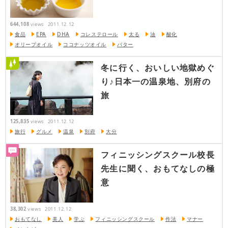
644,108
views
2011.12.12
食品
EPA
DHA
コレステロール
太る
油
酸化
オリーブオイル
ココナッツオイル
バター
冬に行く、おいしい地獄めぐ
り♪日本一の温泉地、別府の
旅
125,835
views
2011.12.12
旅行
グルメ
温泉
別府
大分
フィニッシングスクール校長
先生に聞く、おもてなしの極
意
38,302
views
2011.12.12
おもてなし
美人
学ぶ
フィニッシングスクール
作法
マナー